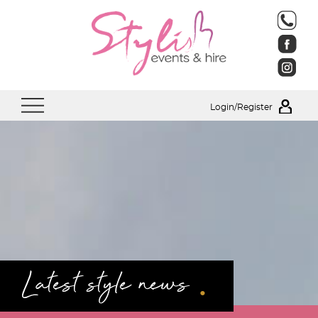
Login/Register
.
Latest style news