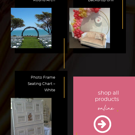
Photo Frame
Seating Chart –
White
shop all
products
.
online